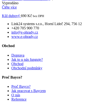
Vyprodáno
Čtěte více
Kůl dubový
690
Kč
bez DPH
Link24 systems s.r.o., Horní Lideč 294, 756 12
+420 705 900 770
info@e-ohrady.cz
www.e-ohrady.cz
Obchod
Doprava
Jak to u nás funguje?
Obchod
Obchodní podmínky
Proč Bayco?
Proč Bayco?
Jak pracovat s Baycem
O nás
Reference