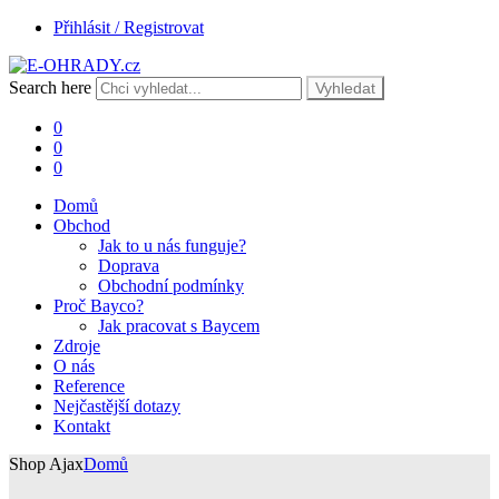
Přihlásit / Registrovat
Search here
Vyhledat
0
0
0
Domů
Obchod
Jak to u nás funguje?
Doprava
Obchodní podmínky
Proč Bayco?
Jak pracovat s Baycem
Zdroje
O nás
Reference
Nejčastější dotazy
Kontakt
Shop Ajax
Domů