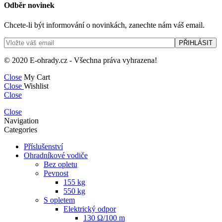
Odběr novinek
Chcete-li být informování o novinkách, zanechte nám váš email.
© 2020 E-ohrady.cz - Všechna práva vyhrazena!
Close
My Cart
Close
Wishlist
Close
Close
Navigation
Categories
Příslušenství
Ohradníkové vodiče
Bez opletu
Pevnost
155 kg
550 kg
S opletem
Elektrický odpor
130 Ω/100 m