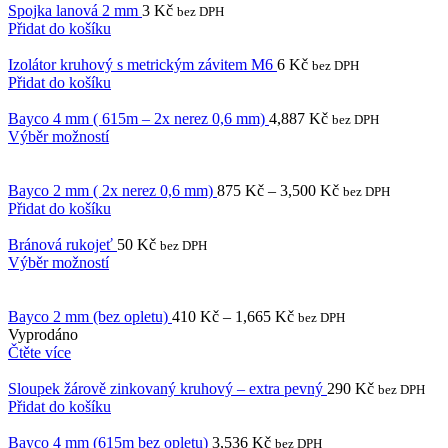
Spojka lanová 2 mm
3
Kč
bez DPH
Přidat do košíku
Izolátor kruhový s metrickým závitem M6
6
Kč
bez DPH
Přidat do košíku
Bayco 4 mm ( 615m – 2x nerez 0,6 mm)
4,887
Kč
bez DPH
Výběr možností
1000 m
250 m
500 m
Bayco 2 mm ( 2x nerez 0,6 mm)
875
Kč
–
3,500
Kč
bez DPH
Přidat do košíku
Bránová rukojeť
50
Kč
bez DPH
Výběr možností
1000 m
250 m
500 m
Bayco 2 mm (bez opletu)
410
Kč
–
1,665
Kč
bez DPH
Vyprodáno
Čtěte více
Sloupek žárově zinkovaný kruhový – extra pevný
290
Kč
bez DPH
Přidat do košíku
Bayco 4 mm (615m bez opletu)
3,536
Kč
bez DPH