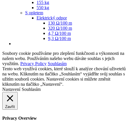
155 kg
550 kg
S opletem
Elektrický odpor
130 Ω/100 m
320 Ω/100 m
4,7 Ω/100 m
9,3 Ω/100 m
Soubory cookie používáme pro zlepšení funkčnosti a výkonnosti na
našem webu. Používáním našeho webu dáváte souhlas s jejich
využitím.
Privacy Policy
Souhlasím
Tento web využívá cookies, které slouží k analýze chování uživetelů
na webu. Kliknutím na tlačítko „Souhlasím“ vyjádříte svůj souhlas s
užitím souborů cookies. Nastavení cookies si můžete změnit
kliknutím na tlačítko „Nastavení“.
Nastavení
Souhlasím
Zavřít
Privacy Overview