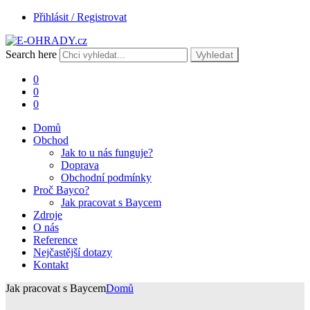
Přihlásit / Registrovat
Search here
Vyhledat
0
0
0
Domů
Obchod
Jak to u nás funguje?
Doprava
Obchodní podmínky
Proč Bayco?
Jak pracovat s Baycem
Zdroje
O nás
Reference
Nejčastější dotazy
Kontakt
Jak pracovat s Baycem
Domů