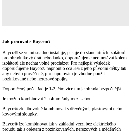
Jak pracovat s Baycem?
Bayco® se velmi snadno instaluje, pasuje do standartních izolátorů
pro ohradníkový drát nebo lanko, doporučujeme neomotávat kolem
izolátorů ale nechat volně procházet. Pro nejlepší výsledek
doporučujeme Bayco® napnout o cca 3% z jeho původní délky tak
aby nebylo prověšené, pro napojování je vhodné použít
pozinkované nebo nerezové spojky.
Doporučený počet řad je 1-2, čím více tím je ohrada bezpečnější.
Je možno kombinovat 2 a 4mm řady mezi sebou.
Bayco® zle libovolně kombinovat s dřevěnými, plastovými nebo
kovovými sloupky.
Bayco® lze kombinovat jak v základní verzi bez elektrického
proudu tak s opletem z pozinkovaných, nerezových a měděných