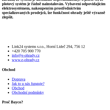
plotový systém je řádně nainstalován. Vybavení odpovídajícím
elektrosystémem, nakoupeným prostřednictvím
specializovaných prodejců, lze funkčnost ohrady ještě výrazně
zlepšit.
Link24 systems s.r.o., Horní Lideč 294, 756 12
+420 705 900 770
info@e-ohrady.cz
www.e-ohrady.cz
Obchod
Doprava
Jak to u nás funguje?
Obchod
Obchodní podmínky
Proč Bayco?