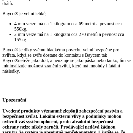
drátů.
Bayco® je velmi lehké,
4 mm verze má na 1 kilogram cca 69 metrů a pevnost cca
550kg,
2 mm verze má na 1 kilogram cca 270 metrů a pevnost cca
155kg.
Bayco® je díky svému hladkému povrchu velmi bezpečné pro
zvířata, když se zvíře dostane do kontaktu s Baycem tak
Bayco®neřeže jako drát, a neuzluje se jako páska nebo lanko, tím se
minimalizuje možnost zranění zvířat, které má mnohdy i fatální
následky.
Upozornění
Uvedené produkty významně zlepšují zabezpečení pastvin a
bezpečnost zvířat. Lokální externí vlivy a podmínky mohou
ovlivnit váš systém oplocení, proto absolutní bezpečnost
ochrany nelze nikdy zaručit. Prodávající nedává žádnou
záruku, že systém je absolutně nepřekonatelný. Ujistěte se, že